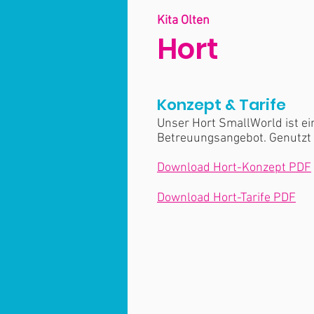
Kita Olten
Hor
t
Konzept
& Tarife
Unser Hort SmallWorld ist e
Betreuungsangebot. Genutzt w
Download Hort-Konzept PDF
Download Hort-Tarife PDF